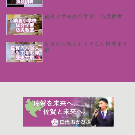
鍋島小学校総合学習 防災教室
佐賀の八賢人おもてなし隊歴史寸
劇