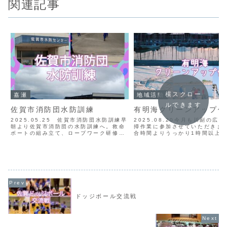
関連記事
横スクロー
嘉瀬
地域活動
ルできます
佐賀市消防団水防訓練
有明海クリーンアップ作
2025.05.25 佐賀市消防団水防訓練早
2025.08.20今月も川副の広
朝より佐賀市消防団の水防訓練へ。救命
掃作業に参加させていただきました
ボートの組み立て、ロープワーク研修、
合時間よりうっかり1時間以上
土嚢づくりを行いました。佐賀市に限ら
してしまい、近くで別時間から
ず、佐賀は県内各地で毎年のように水害
ていた東与賀の清掃作業にも参
が発生します。住民の皆さんの生命と財
ました。普段の清掃作業は漁業
産をお守りすべく...
部の皆さんが行...
ドッジボール交流戦