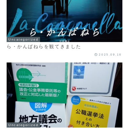
Uncategorized
ら・かんぱねらを観てきました
2025.09.16
Uncategorized