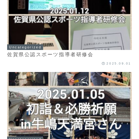
Uncategorized
佐賀県公認スポーツ指導者研修会
2025.09.01