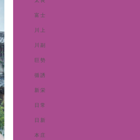
太良
富士
川上
川副
巨勢
循誘
新栄
日常
日新
本庄