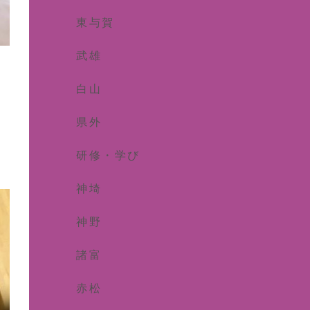
東与賀
武雄
白山
県外
研修・学び
神埼
神野
諸富
赤松