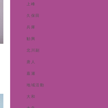
上峰
久保田
兵庫
勧興
北川副
唐人
嘉瀬
地域活動
大和