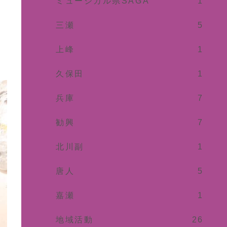
ミュージカル県SAGA
1
三瀬
5
上峰
1
久保田
1
兵庫
7
勧興
7
北川副
1
唐人
5
嘉瀬
1
地域活動
26