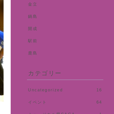
金立
鍋島
開成
駅前
鹿島
カテゴリー
Uncategorized
16
イベント
64