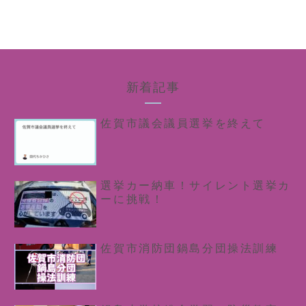
新着記事
佐賀市議会議員選挙を終えて
選挙カー納車！サイレント選挙カ
ーに挑戦！
佐賀市消防団鍋島分団操法訓練