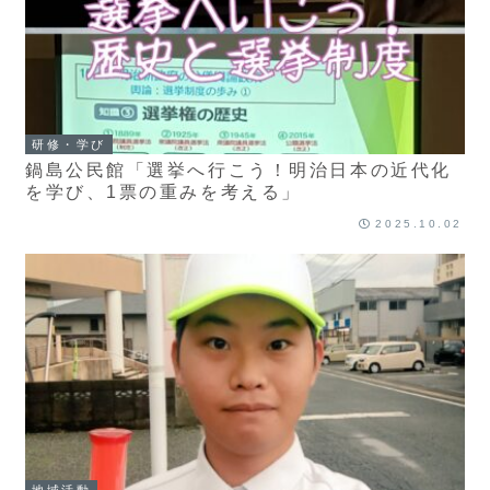
研修・学び
鍋島公民館「選挙へ行こう！明治日本の近代化
を学び、1票の重みを考える」
2025.10.02