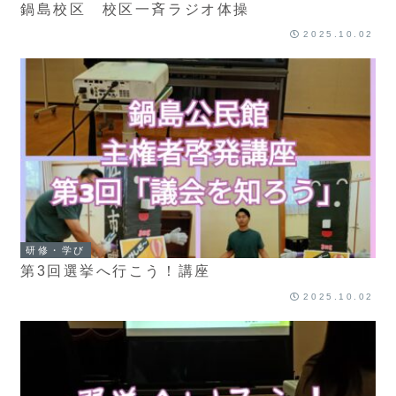
鍋島校区 校区一斉ラジオ体操
2025.10.02
研修・学び
第3回選挙へ行こう！講座
2025.10.02