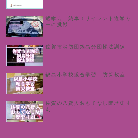
選挙カー納車！サイレント選挙カ
ーに挑戦！
佐賀市消防団鍋島分団操法訓練
鍋島小学校総合学習 防災教室
佐賀の八賢人おもてなし隊歴史寸
劇