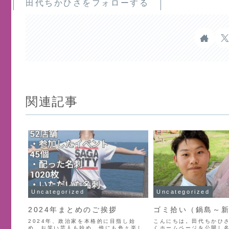
田代ちかひさをフォローする
関連記事
Uncategorized
Uncategorized
2024年まとめのご挨拶
ゴミ拾い（鍋島～
2024年、政治家を本格的に目指し始
こんにちは。田代ちかひ
め、お笑い芸人も始め、他にも色々楽し
くホームページを公開し