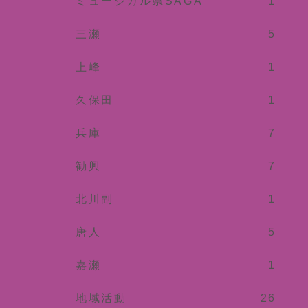
ミュージカル県SAGA
1
三瀬
5
上峰
1
久保田
1
兵庫
7
勧興
7
北川副
1
唐人
5
嘉瀬
1
地域活動
26