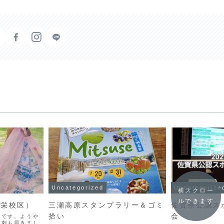
Uncategorized
Uncategorize
横スクロー
ルできます
新栄校区）
三瀬高原スタンプラリー＆ゴミ
佐賀県公認ス
拾い
会
さです。ようや
名刺も届きまし