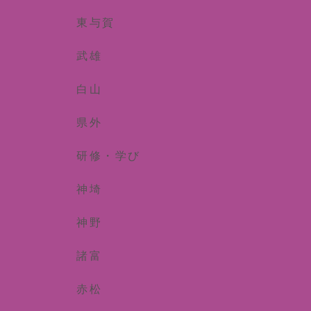
東与賀
武雄
白山
県外
研修・学び
神埼
神野
諸富
赤松