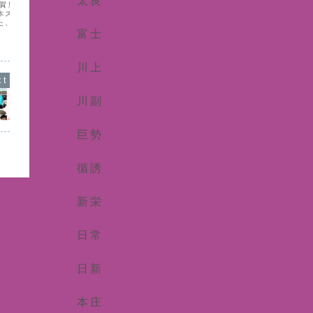
太良
 佐賀県公認スポーツ指導
ているのを感じます。日中はある程度時
の経験でし
本スポーツ協会関係有
間をとれるので、日々の政治活動に加え
建物・企業
た、指導者研修会に参
て、知識を蓄え自己研鑽も怠らないよう
逆聖地巡礼
ポハラ防止について」
富士
努めます。
ら控えめな
の地域移行につい
えました😊
演を拝聴し、スポーツ界
...
川上
川副
巨勢
循誘
新栄
日常
日新
本庄