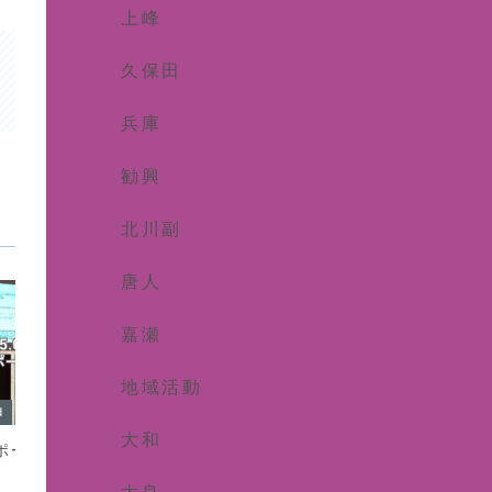
上峰
久保田
兵庫
勧興
北川副
唐人
嘉瀬
地域活動
d
Uncategorized
Uncateg
大和
ポーツ指導者研修
勉強もしています
ら・か
最近学生さんたちと接する機会が多いか
2025.0
らか、学びたいという意欲が大きくなっ
を観てきま