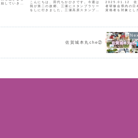
こんにちは、田代ちかひさです。今週は
2025.01.12
開始していきま
我が第二の故郷、三瀬にスタンプラリー
者研修会県内の日
に自己紹介など
をしに行きました。三瀬高原スタンプラ
資格者を対象とし
りましたが、プ
リーは毎年夏～年末の半年間程実施され
加しました！「ス
ップにこれでも
るイベントで、私の前職場である三瀬
と「中学校部活動
..
base campも加盟しております。まず
て」、2つのご講
は用紙と一体になった...
の変化を実感いたし
佐賀城本丸che②