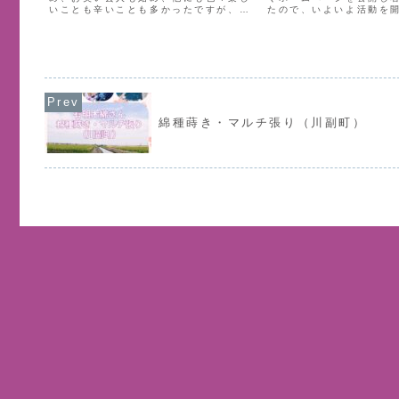
いことも辛いことも多かったですが、ト
たので、いよいよ活動を
ータルすればきちんとプラマイゼロ（だ
す。初めての記事は無難
と思いたい）になる、田代ちかひさの人
から始めようと考えてお
生らしい1年間でした。沢山の方とお話
ロフィールのページやト
し、様々な経験をさせてい...
か！と書かせていただきま.
綿種蒔き・マルチ張り（川副町）