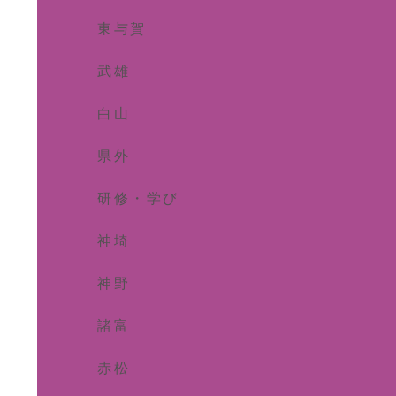
東与賀
武雄
白山
県外
研修・学び
神埼
神野
諸富
赤松