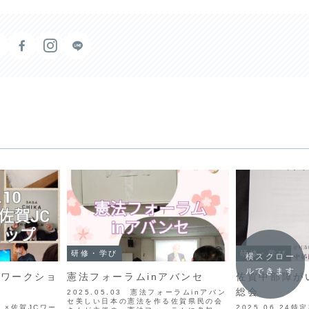
研修・学び
研修・学び
横スクロー
ルできます
Cワークショ
憲法フォーラムinアバンセ
佐賀中部障が
総会
2025.05.03 憲法フォーラムinアバン
セ美しい日本の憲法を作る佐賀県民の会
く！×佐賀JCワー
2025.06.24