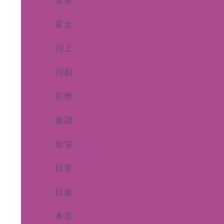
太良
富士
川上
川副
巨勢
循誘
新栄
日常
日新
本庄