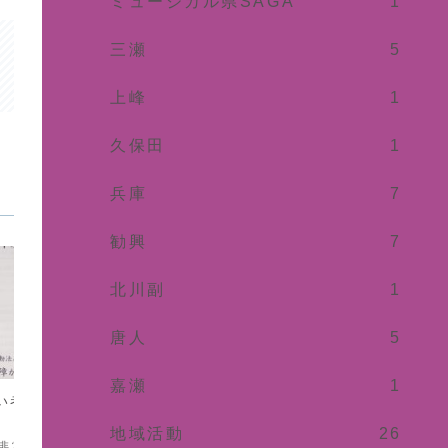
ミュージカル県SAGA
1
三瀬
5
上峰
1
久保田
1
兵庫
7
勧興
7
北川副
1
唐人
5
Uncategorized
イベント
嘉瀬
1
い者ふくしネット
【当ブログについて】
佐賀市
当ブログは、基本的にInstagramなどに
2025.0
地域活動
26
投稿した内容を随時転載しております。
ミット本日
特定非営利活動法人佐賀中