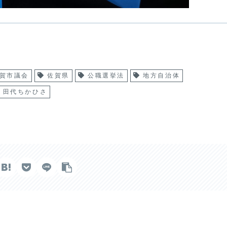
賀市議会
佐賀県
公職選挙法
地方自治体
田代ちかひさ