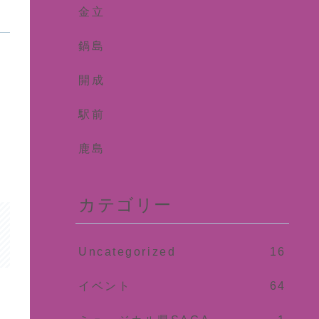
金立
鍋島
開成
駅前
鹿島
カテゴリー
Uncategorized
16
イベント
64