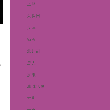
上峰
久保田
兵庫
勧興
。
北川副
唐人
め
嘉瀬
地域活動
大和