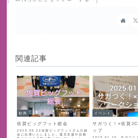
関連記事
勧興
イベント
佐賀ビッグフット総会
サガつく！×佐賀J
ップ
2025.06.22佐賀ビッグフットさんの総
会に出席いたしました。遺児支援や自殺
2025.01.10 サガつ