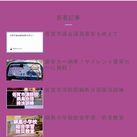
新着記事
佐賀市議会議員選挙を終えて
選挙カー納車！サイレント選挙カ
ーに挑戦！
佐賀市消防団鍋島分団操法訓練
鍋島小学校総合学習 防災教室