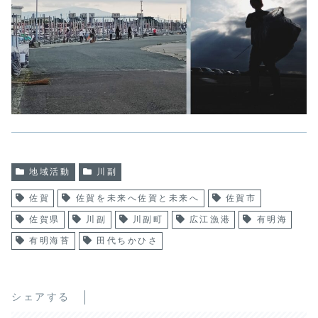
地域活動
川副
佐賀
佐賀を未来へ佐賀と未来へ
佐賀市
佐賀県
川副
川副町
広江漁港
有明海
有明海苔
田代ちかひさ
シェアする