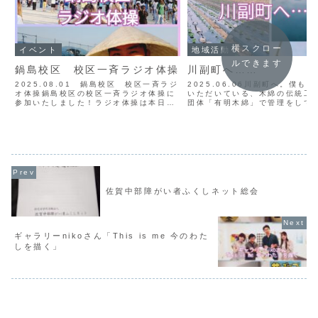
横スクロー
イベント
地域活動
ルできます
鍋島校区 校区一斉ラジオ体操
川副町へ……
2025.08.01 鍋島校区 校区一斉ラジ
2025.06.06川副町へ。僕も
オ体操鍋島校区の校区一斉ラジオ体操に
いただいている、木綿の伝統工
参加いたしました！ラジオ体操は本日が
団体「有明木綿」で管理をして
最終日のようで（僕が小学生の頃は夏休
の様子を見に行きました。無事
みの終わりかお盆前まであった気はする
ており一安心。
が🤔）、かつてないキレキレで取り組み
ました💪写真でお...
佐賀中部障がい者ふくしネット総会
ギャラリーnikoさん「This is me 今のわた
しを描く」