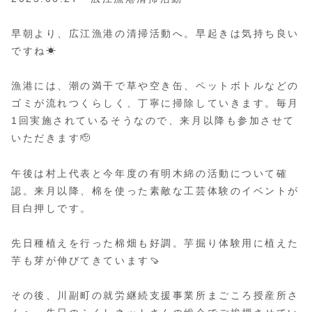
早朝より、広江漁港の清掃活動へ。早起きは気持ち良い
ですね☀
漁港には、潮の満干で草や空き缶、ペットボトルなどの
ゴミが流れつくらしく、丁寧に掃除していきます。毎月
1回実施されているそうなので、来月以降も参加させて
いただきます🫡
午後は村上代表と今年度の有明木綿の活動について確
認。来月以降、棉を使った素敵な工芸体験のイベントが
目白押しです。
先日種植えを行った棉畑も好調。芋掘り体験用に植えた
芋も芽が伸びてきています🍠
その後、川副町の就労継続支援事業所まごころ授産所さ