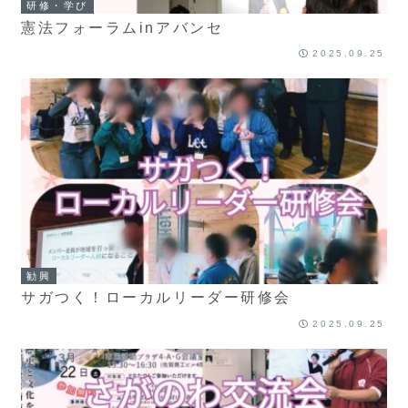
研修・学び
憲法フォーラムinアバンセ
2025.09.25
勧興
サガつく！ローカルリーダー研修会
2025.09.25