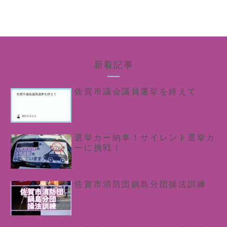
新着記事
佐賀市議会議員選挙を終えて
選挙カー納車！サイレント選挙カ
ーに挑戦！
佐賀市消防団鍋島分団操法訓練