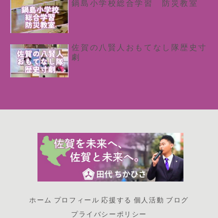
鍋島小学校総合学習 防災教室
佐賀の八賢人おもてなし隊歴史寸
劇
ホーム
プロフィール
応援する
個人活動
ブログ
プライバシーポリシー