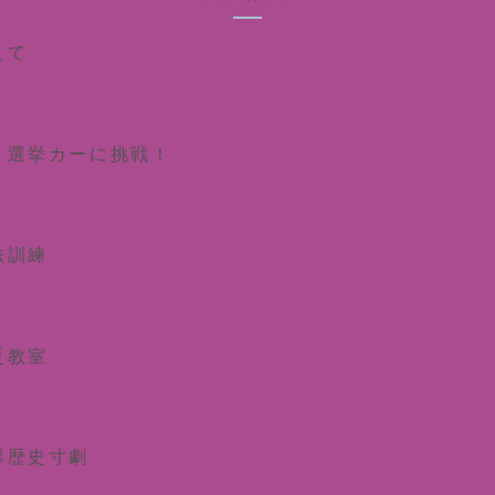
えて
ト選挙カーに挑戦！
法訓練
災教室
隊歴史寸劇