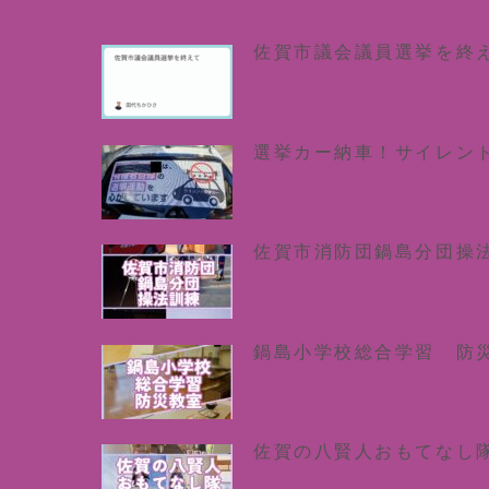
佐賀市議会議員選挙を終
選挙カー納車！サイレン
佐賀市消防団鍋島分団操
鍋島小学校総合学習 防
佐賀の八賢人おもてなし