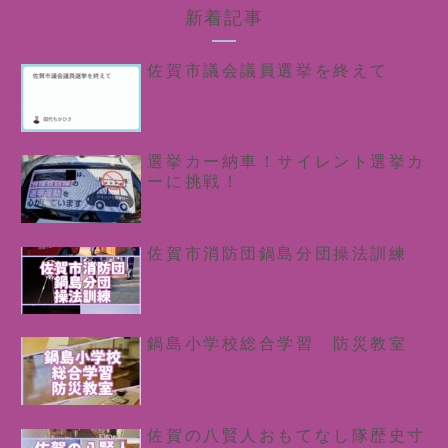
新着記事
佐賀市議会議員選挙を終えて
選挙カー納車！サイレント選挙カ
ーに挑戦！
佐賀市消防団鍋島分団操法訓練
鍋島小学校総合学習 防災教室
佐賀の八賢人おもてなし隊歴史寸