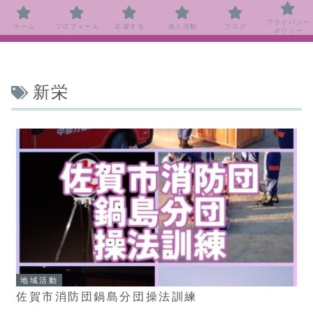
プライバシー
ホーム
プロフィール
応援する
個人活動
ブログ
ポリシー
新栄
地域活動
佐賀市消防団鍋島分団操法訓練