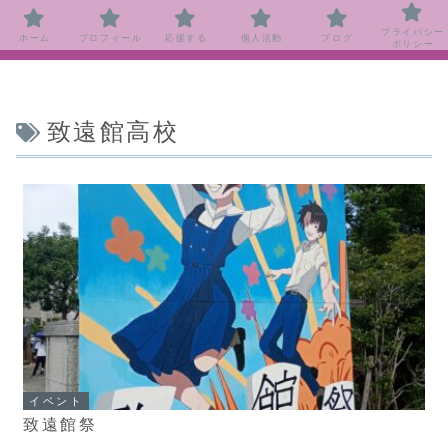
プライバシー
ホーム
プロフィール
応援する
個人活動
ブログ
ポリシー
致遠館高校
イベント
致遠館祭