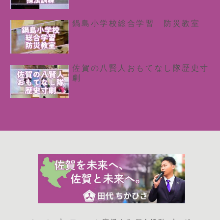
鍋島小学校総合学習 防災教室
佐賀の八賢人おもてなし隊歴史寸
劇