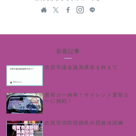
新着記事
佐賀市議会議員選挙を終えて
選挙カー納車！サイレント選挙カ
ーに挑戦！
佐賀市消防団鍋島分団操法訓練