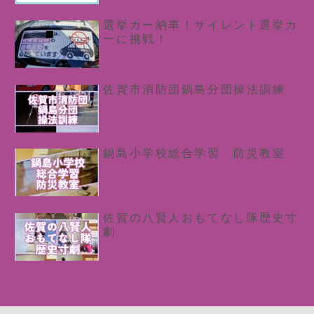
選挙カー納車！サイレント選挙カ
ーに挑戦！
佐賀市消防団鍋島分団操法訓練
鍋島小学校総合学習 防災教室
佐賀の八賢人おもてなし隊歴史寸
劇