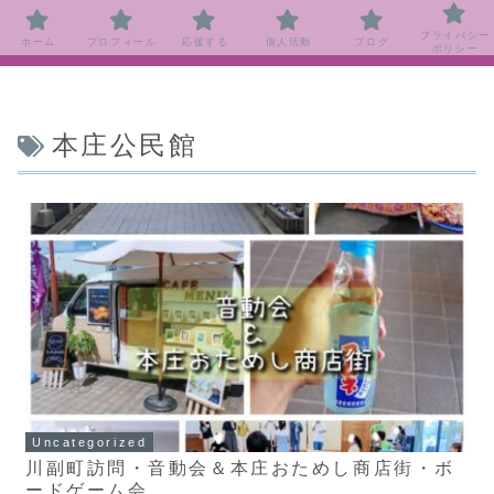
プライバシー
ホーム
プロフィール
応援する
個人活動
ブログ
ポリシー
本庄公民館
Uncategorized
川副町訪問・音動会＆本庄おためし商店街・ボ
ードゲーム会