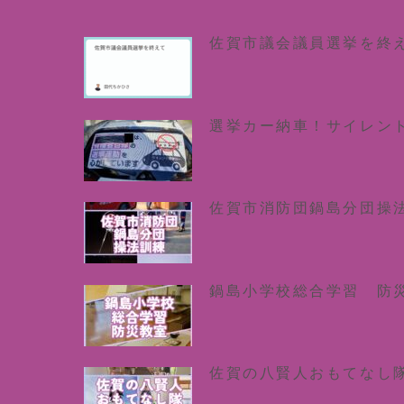
佐賀市議会議員選挙を終
選挙カー納車！サイレン
佐賀市消防団鍋島分団操
鍋島小学校総合学習 防
佐賀の八賢人おもてなし