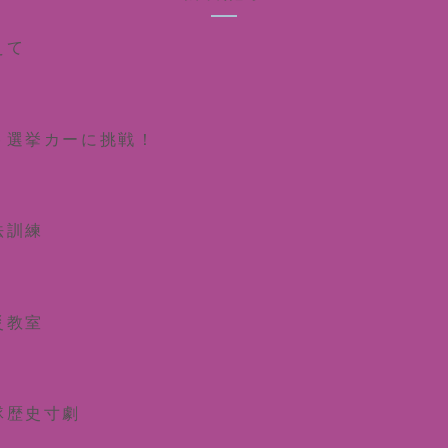
えて
ト選挙カーに挑戦！
法訓練
災教室
隊歴史寸劇