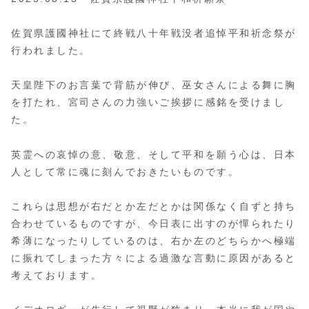
佐賀県護國神社にて終戦八十年戦没者追悼平和祈念祭が
行われました。
天皇陛下のお言葉で背筋が伸び、巫女さんによる舞に胸
を打たれ、宮司さんの力強いご挨拶に感銘を受けまし
た。
英霊への哀悼の意、敬意、そして平和を願う心は、日本
人として常に魂に刻んでおきたいものです。
これらは思想が右だとか左だとかは関係なく自ずと持ち
合わせているものですが、今日表に出すのが憚られたり
希薄になったりしているのは、右か左のどちらかへ極端
に振れてしまった方々による過激な言動に原因があると
考えております。