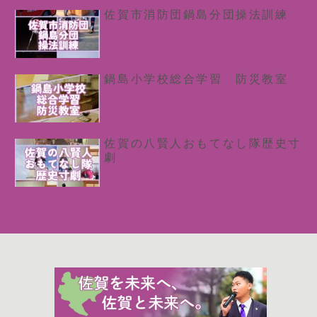
佐賀市消防団鍋島分団操法訓練
鍋島小学校総合学習 防災教室
佐賀の八賢人おもてなし隊歴史寸
劇