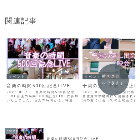
関連記事
横スクロー
イベント
イベント
ルできます
音楽の時間500回記念LIVE
干潟の空に出会って上映
2025.08.10 音楽の時間500回記念
2025.03.16 干潟の空に出
LIVE音楽の時間500回記念LIVEに参加
会佐賀大学構内にて開催された
いたしました。音楽の時間とは、毎週金
潟の空に出会っての上映会に参
曜日に656広場にて開催されている音楽
ました！本作品は、東京大学の
イベントで、8月8日に見事500回目を迎
を中心とした映画製作グループ
えられました。おめでとうございます。
佐賀の干潟を舞台とした映画です
当...
かんぱねらと干潟...
音楽の時間500回記念LIVE