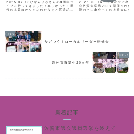
2025.07.13ひぜんりささんの8周年ラ
2025.03.16 干潟の空に出
イブに行ってきました！楽しかった！田
会佐賀大学構内にて開催された
代の本質はオタクなのだなぁと再確認🤗
潟の空に出会っての上映会に参
人生で初めてじゃんけん大会に勝って、
ました！本作品は、東京大学の
指輪型サイリウムをゲットしました！
を中心とした映画製作グループ
佐賀の干潟を舞台とした映画です
かんぱねらと干潟...
サガつく！ローカルリーダー研修会
新佐賀市誕生20周年
新着記事
佐賀市議会議員選挙を終えて