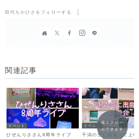
田代ちかひさをフォローする
関連記事
横スクロー
イベント
イベント
ルできます
ひぜんりささん8周年ライブ
干潟の空に出会って上映