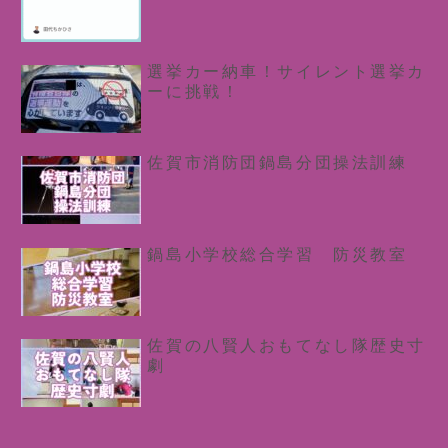
選挙カー納車！サイレント選挙カ
ーに挑戦！
佐賀市消防団鍋島分団操法訓練
鍋島小学校総合学習 防災教室
佐賀の八賢人おもてなし隊歴史寸
劇