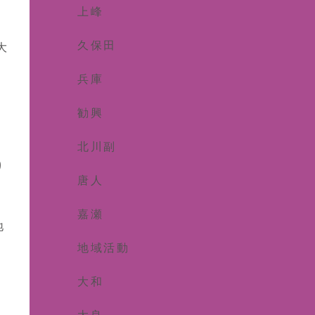
上峰
久保田
大
兵庫
勧興
北川副
り
唐人
嘉瀬
地
、
地域活動
大和