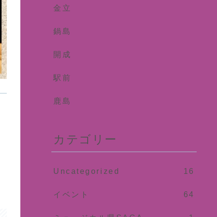
金立
鍋島
開成
駅前
鹿島
カテゴリー
Uncategorized
16
イベント
64