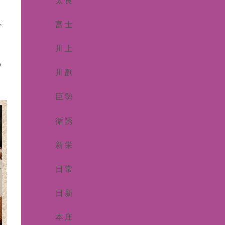
太良
し
富士
川上
う
川副
巨勢
循誘
新栄
日常
日新
本庄