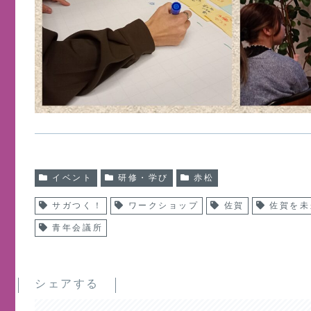
イベント
研修・学び
赤松
サガつく！
ワークショップ
佐賀
佐賀を未
青年会議所
シェアする