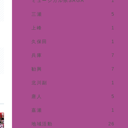
ミュージカル県SAGA
1
三瀬
5
上峰
1
久保田
1
兵庫
7
勧興
7
北川副
1
唐人
5
嘉瀬
1
地域活動
26