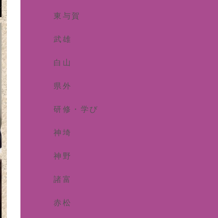
東与賀
武雄
白山
県外
研修・学び
神埼
神野
諸富
赤松