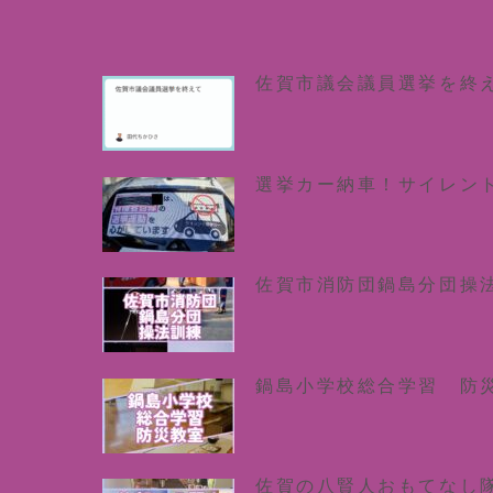
佐賀市議会議員選挙を終
選挙カー納車！サイレン
佐賀市消防団鍋島分団操
鍋島小学校総合学習 防
佐賀の八賢人おもてなし