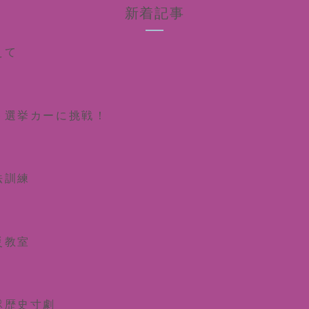
新着記事
えて
ト選挙カーに挑戦！
法訓練
災教室
隊歴史寸劇