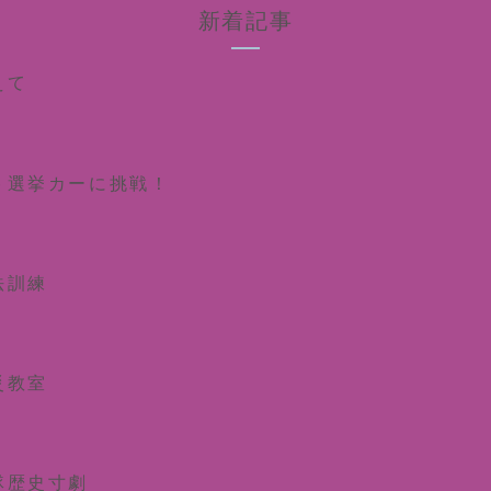
新着記事
えて
ト選挙カーに挑戦！
法訓練
災教室
隊歴史寸劇