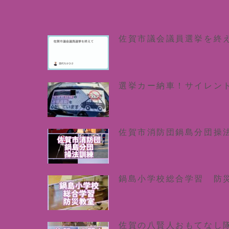
佐賀市議会議員選挙を終
選挙カー納車！サイレン
佐賀市消防団鍋島分団操
鍋島小学校総合学習 防
佐賀の八賢人おもてなし