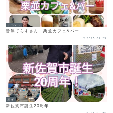
イベント
音無てらすさん 栗並カフェ&バー
2025.09.25
三瀬
新佐賀市誕生20周年
2025.09.25