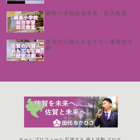
鍋島小学校総合学習 防災教室
佐賀の八賢人おもてなし隊歴史寸
劇
ホーム
プロフィール
応援する
個人活動
ブログ