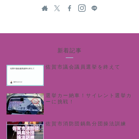
新着記事
佐賀市議会議員選挙を終えて
選挙カー納車！サイレント選挙カ
ーに挑戦！
佐賀市消防団鍋島分団操法訓練