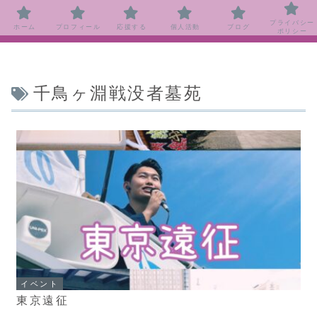
プライバシー
ホーム
プロフィール
応援する
個人活動
ブログ
ポリシー
千鳥ヶ淵戦没者墓苑
イベント
東京遠征