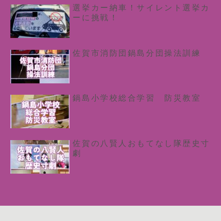
選挙カー納車！サイレント選挙カ
ーに挑戦！
佐賀市消防団鍋島分団操法訓練
鍋島小学校総合学習 防災教室
佐賀の八賢人おもてなし隊歴史寸
劇