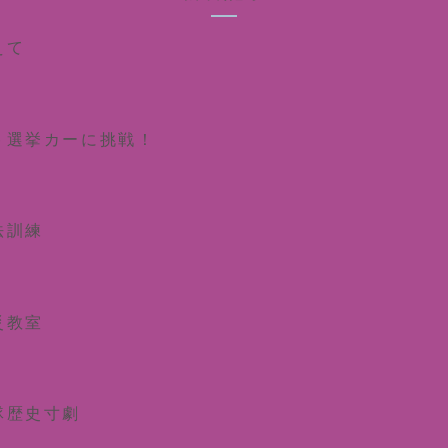
えて
ト選挙カーに挑戦！
法訓練
災教室
隊歴史寸劇