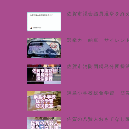
佐賀市議会議員選挙を終
選挙カー納車！サイレン
佐賀市消防団鍋島分団操
鍋島小学校総合学習 防
佐賀の八賢人おもてなし