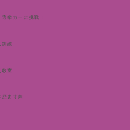
ト選挙カーに挑戦！
法訓練
災教室
隊歴史寸劇