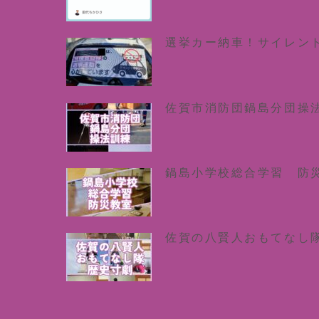
選挙カー納車！サイレン
佐賀市消防団鍋島分団操
鍋島小学校総合学習 防
佐賀の八賢人おもてなし