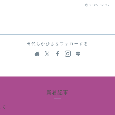
てきましたよ👁️（1人お休みだった...
2025.07.27
田代ちかひさをフォローする
新着記事
えて