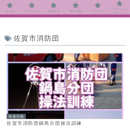
プライバシー
ホーム
プロフィール
応援する
個人活動
ブログ
ポリシー
佐賀市消防団
地域活動
佐賀市消防団鍋島分団操法訓練