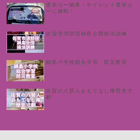
選挙カー納車！サイレント選挙カ
ーに挑戦！
佐賀市消防団鍋島分団操法訓練
鍋島小学校総合学習 防災教室
佐賀の八賢人おもてなし隊歴史寸
劇