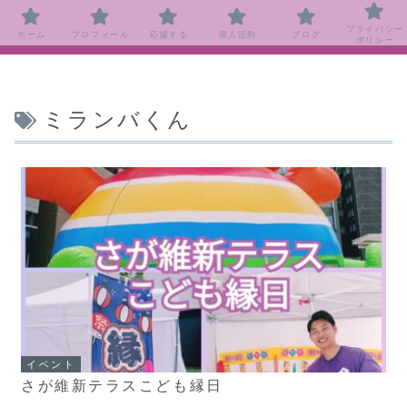
プライバシー
ホーム
プロフィール
応援する
個人活動
ブログ
ポリシー
ミランバくん
イベント
さが維新テラスこども縁日