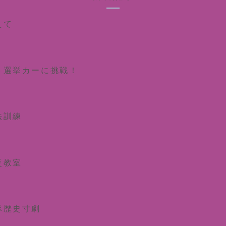
えて
ト選挙カーに挑戦！
法訓練
災教室
隊歴史寸劇