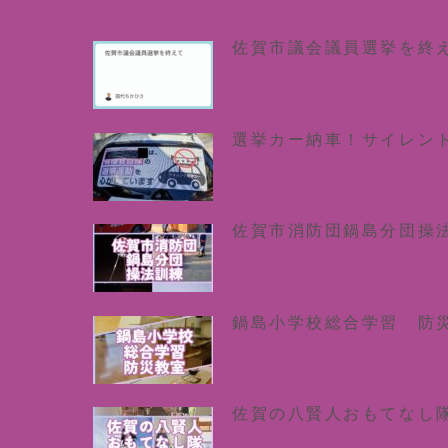
佐賀市議会議員選挙を終
選挙カー納車！サイレン
佐賀市消防団鍋島分団操
鍋島小学校総合学習 防
佐賀の八賢人おもてなし