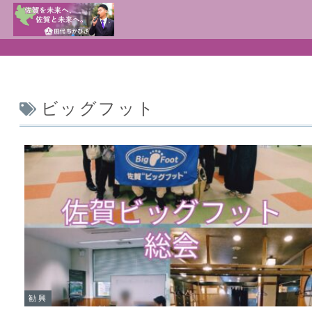
ビッグフット
勧興