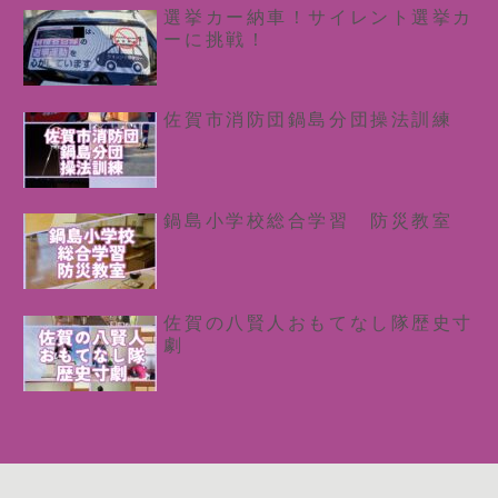
選挙カー納車！サイレント選挙カ
ーに挑戦！
佐賀市消防団鍋島分団操法訓練
鍋島小学校総合学習 防災教室
佐賀の八賢人おもてなし隊歴史寸
劇